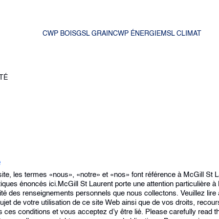
CWP BOIS
GSL GRAIN
CWP ÉNERGIE
MSL CLIMAT
TÉ
é
site, les termes «nous», «notre» et «nos» font référence à McGill St Lau
iques énoncés ici.McGill St Laurent porte une attention particulière à l
té des renseignements personnels que nous collectons. Veuillez lire 
et de votre utilisation de ce site Web ainsi que de vos droits, recour
s ces conditions et vous acceptez d’y être lié. Please carefully read t