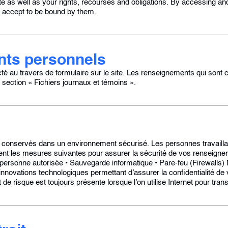
te as well as your rights, recourses and obligations. By accessing an
d accept to be bound by them.
nts personnels
 au travers de formulaire sur le site. Les renseignements qui sont col
la section « Fichiers journaux et témoins ».
conservés dans un environnement sécurisé. Les personnes travaillan
ement les mesures suivantes pour assurer la sécurité de vos renseign
 personne autorisée • Sauvegarde informatique • Pare-feu (Firewalls
s innovations technologiques permettant d’assurer la confidentialité d
e risque est toujours présente lorsque l’on utilise Internet pour tr