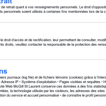
rait
 de retrait quant à vos renseignements personnels. Le droit d’opposit
s personnels soient utilisés à certaines fins mentionnées lors de la c
roit d’accès et de rectification, leur permettant de consulter, modif
ents droits, veuillez contacter la responsable de la protection des re
ins
ers journaux (log file) et de fichiers témoins (cookies) grâce à l’intera
 • Adresse IP • Système d’exploitation • Pages visitées et requêtes • 
e site Web McGill St Laurent conserve ces données à des fins statistiq
ées, la technologie utilisée par les visiteurs, les adresses des sites 
ation du service et accueil personnalisé • de connaître le profil personna