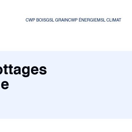
CWP BOIS
GSL GRAIN
CWP ÉNERGIE
MSL CLIMAT
ottages
ie