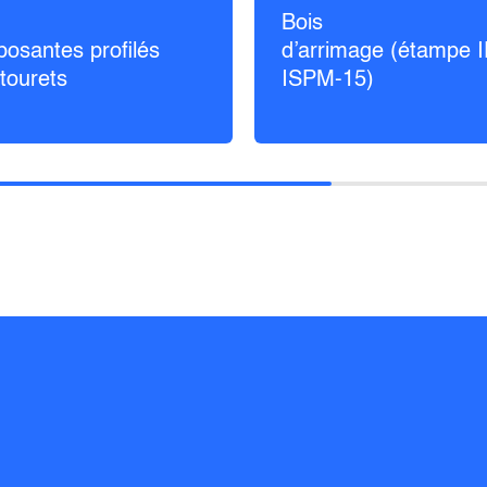
Bois
osantes profilés
d’arrimage (étampe 
tourets
ISPM-15)