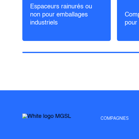
Espaceurs rainurés ou
non pour emballages
Comp
industriels
pour 
COMPAGNIES