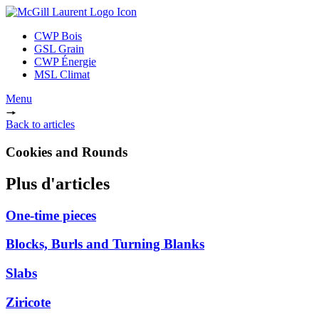
CWP Bois
GSL Grain
CWP Énergie
MSL Climat
Menu
Back to articles
Cookies and Rounds
Plus d'articles
One-time pieces
Blocks, Burls and Turning Blanks
Slabs
Ziricote