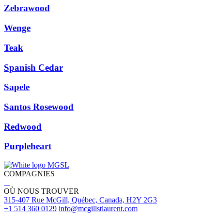
Zebrawood
Wenge
Teak
Spanish Cedar
Sapele
Santos Rosewood
Redwood
Purpleheart
COMPAGNIES
OÙ NOUS TROUVER
315-407 Rue McGill, Québec, Canada, H2Y 2G3
+1 514 360 0129
info@mcgillstlaurent.com