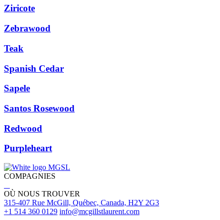
Ziricote
Zebrawood
Teak
Spanish Cedar
Sapele
Santos Rosewood
Redwood
Purpleheart
COMPAGNIES
OÙ NOUS TROUVER
315-407 Rue McGill, Québec, Canada, H2Y 2G3
+1 514 360 0129
info@mcgillstlaurent.com