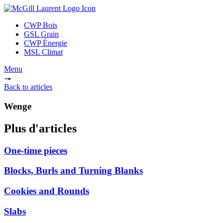
CWP Bois
GSL Grain
CWP Énergie
MSL Climat
Menu
Back to articles
Wenge
Plus d'articles
One-time pieces
Blocks, Burls and Turning Blanks
Cookies and Rounds
Slabs